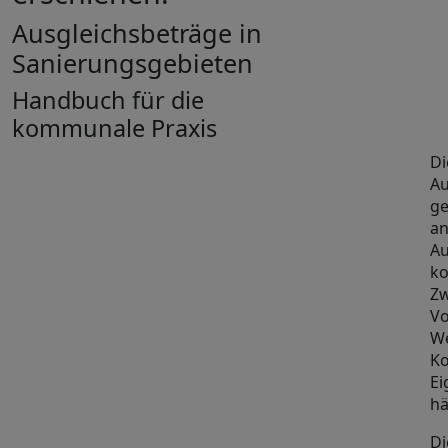
Ausgleichsbeträge in
Sanierungsgebieten
Handbuch für die
kommunale Praxis
Di
Au
ge
an
Au
ko
Zw
Vo
We
Ko
Ei
hä
Di