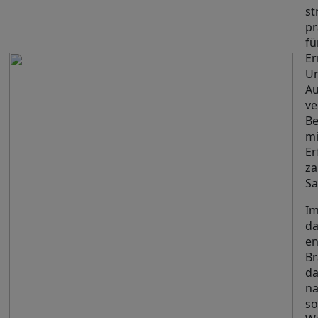
st
pr
fü
Er
U
Au
ve
B
mi
Er
za
Sa
Im
da
en
Br
da
na
so