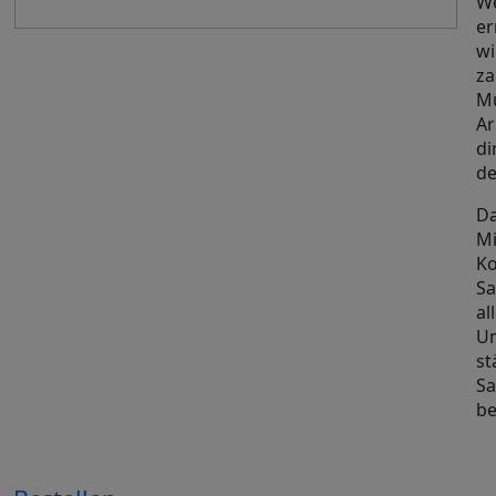
We
er
wi
za
Mu
Ar
di
de
Da
Mi
K
Sa
al
U
st
S
be