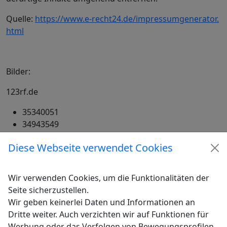
Quelle:
https://www.e-recht24.de/impressumgenerator.
html
Bilder:
123rf.de
35340051
34943549
22159321
Diese Webseite verwendet Cookies
9432314
26040760
23291264
Wir verwenden Cookies, um die Funktionalitäten der
31306981
Seite sicherzustellen.
4717452
Wir geben keinerlei Daten und Informationen an
25681291
Dritte weiter. Auch verzichten wir auf Funktionen für
13112547
Werbung oder das Verfolgen von Bewegungsprofilen